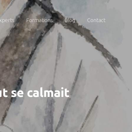
xperts
Formations
Blog
Contact
out se calmait