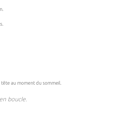
n.
s.
a tête au moment du sommeil.
en boucle.