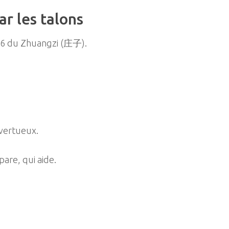
r les talons
e 6 du Zhuangzi (庄子).
 vertueux.
pare, qui aide.