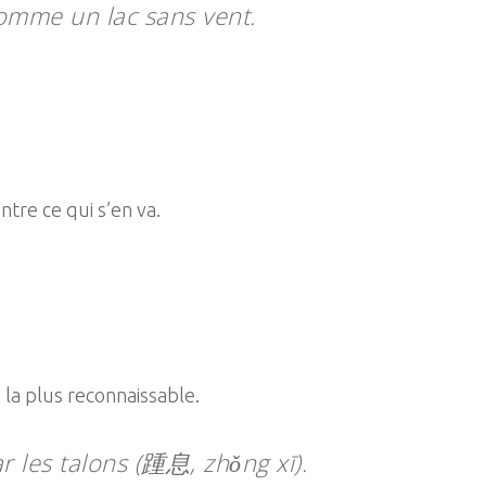
 comme un lac sans vent.
.
ontre ce qui s’en va.
e la plus reconnaissable.
r les talons (踵息, zhǒng xī).