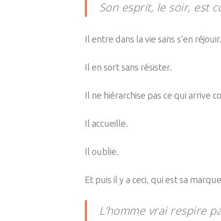
Son esprit, le soir, est
Il entre dans la vie sans s’en réjouir
Il en sort sans résister.
Il ne hiérarchise pas ce qui arrive c
Il accueille.
Il oublie.
Et puis il y a ceci, qui est sa marqu
L’homme vrai respire pa