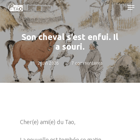
Men
Skip
to
main
content
Son cheval s’est enfui. Il
a souri.
2 juin 2026
7 commentaires
Cher(e) ami(e) du Tao,
La nouvelle est tombée ce matin.