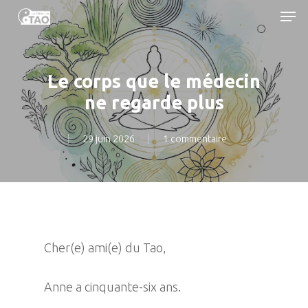
Men
Skip
to
main
content
Le corps que le médecin
ne regarde plus
29 juin 2026
1 commentaire
Cher(e) ami(e) du Tao,
Anne a cinquante-six ans.